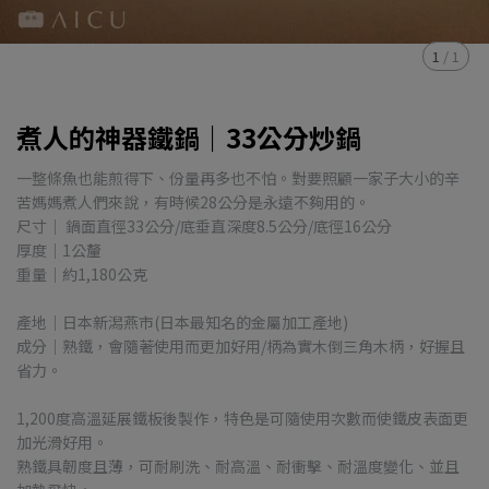
1
/
1
煮人的神器鐵鍋｜33公分炒鍋
一整條魚也能煎得下、份量再多也不怕。對要照顧一家子大小的辛
苦媽媽煮人們來說，有時候28公分是永遠不夠用的。
尺寸｜ 鍋面直徑33公分/底垂直深度8.5公分/底徑16公分
厚度｜1公釐
重量｜約1,180公克
產地｜日本新潟燕市(日本最知名的金屬加工產地)
成分｜熟鐵，會隨著使用而更加好用/柄為實木倒三角木柄，好握且
省力。
1,200度高溫延展鐵板後製作，特色是可隨使用次數而使鐵皮表面更
加光滑好用。
熟鐵具韌度且薄，可耐刷洗、耐高溫、耐衝擊、耐溫度變化、並且