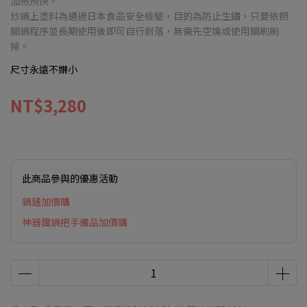
加熱飛快。
炒鍋上塗料為通過日本食品安全檢驗，目的為防止生鏽，只要依照
開鍋程序並長期使用後即可自行剝落，無需先空燒或使用鋼刷刷
掉。
尺寸永遠不嫌小
NT$3,280
此商品參與的優惠活動
鍋鏟加價購
神器鐵鍋把手備品加價購