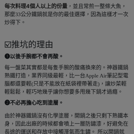
每次料理4個人以上的份量
，
並且常煎一整條大魚，
那麼33公分鐵鍋就是你的最佳選擇，因為這樣才一次
炒得下。
☑️推坑的理由
➊以後手腕都不會再酸。
每一盤菜其實都是每隻手腕的酸痛換來的。神器鐵鍋
熟鐵打造，業界同級最輕，比一台Apple Air筆記型電
腦都還要輕(只是不能放在紙袋裡帶著走)，讓炒菜輕
輕鬆鬆，輕巧地幾乎讓你想要多甩幾下鍋才過癮。
➋不必再擔心吃到塗層。
由於神器鐵鍋沒有化學塗層，開鍋之後只剩下熟鐵本
身，因此出廠的時候都會噴上一層防鏽漆，好避免在
長途的運送和存放中接觸溼氣而生鏽。 所以開鍋就