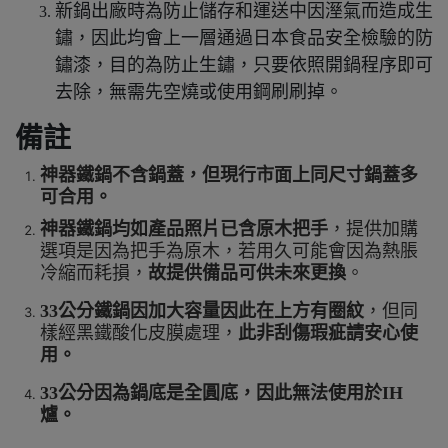
新鍋出廠時為防止儲存和運送中因溼氣而造成生
鏽，因此均會上一層通過日本食品安全檢驗的防
鏽漆，目的為防止生鏽，只要依照開鍋程序即可
去除，無需先空燒或使用鋼刷刷掉。
備註
神器鐵鍋不含鍋蓋
，但現行市面上同尺寸鍋蓋多
可合用。
神器鐵鍋均如產品照片已含原木把手
，提供加購
選項是因為把手為原木，若用久可能會因為熱脹
冷縮而耗損，
故提供備品可供未來更換
。
33公分鐵鍋因加大容量因此在上方有
圈紋
，但同
樣經黑鐵酸化皮膜處理，
此非刮傷瑕疵請安心使
用。
33公分因為鍋底是全圓底，因此無法使用於IH
爐。