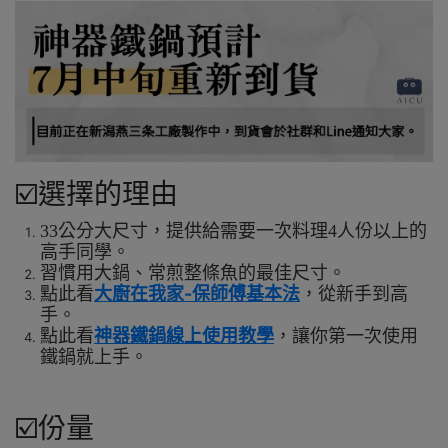
☑️選擇的理由
33公分大尺寸，
提供給需要一次料理4人份以上的
高手同學。
習慣用大鍋、常煎整條魚的最佳尺寸。
大廚在我家-保師傅
點此看
基本法
，從新手到高
手。
線上使用教學
點此看
神器鐵鍋
，讓你第一次使用
鐵鍋就上手。
☑️份量